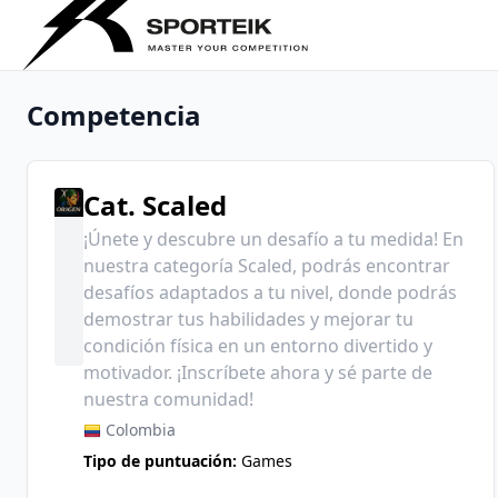
Competencia
Cat. Scaled
¡Únete y descubre un desafío a tu medida! En
nuestra categoría Scaled, podrás encontrar
desafíos adaptados a tu nivel, donde podrás
demostrar tus habilidades y mejorar tu
condición física en un entorno divertido y
motivador. ¡Inscríbete ahora y sé parte de
nuestra comunidad!
Colombia
Tipo de puntuación:
Games