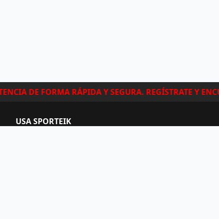
NCIA DE FORMA RÁPIDA Y SEGURA. REGÍSTRATE Y ENCU
USA SPORTEIK
Ayuda
Manual
Preguntas frecuentes
¿Por qué organizar tu competencia con Sporteik?