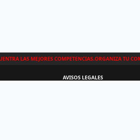
ENTRA LAS MEJORES COMPETENCIAS.
ORGANIZA TU COMP
AVISOS LEGALES
Avisos legales
Términos y condiciones
© 2026, SPORTEIK S.L.