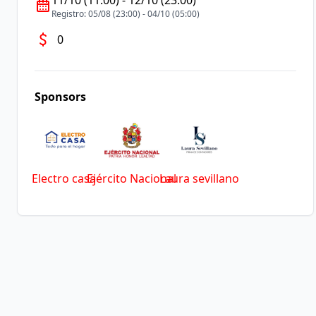
11/10 (11:00)
-
12/10 (23:00)
Registro:
05/08 (23:00)
-
04/10 (05:00)
0
Sponsors
Electro casa
Ejército Nacional
Laura sevillano